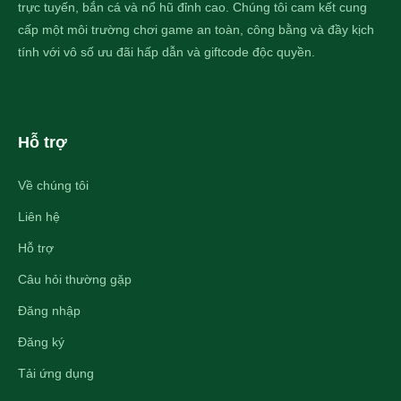
trực tuyến, bắn cá và nổ hũ đỉnh cao. Chúng tôi cam kết cung
cấp một môi trường chơi game an toàn, công bằng và đầy kịch
tính với vô số ưu đãi hấp dẫn và giftcode độc quyền.
Hỗ trợ
Về chúng tôi
Liên hệ
Hỗ trợ
Câu hỏi thường gặp
Đăng nhập
Đăng ký
Tải ứng dụng