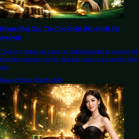
Khám Phá Các Trò Chơi Hấp Dẫn Nhất Tại
Awin68
Tổng hợp những tựa game hot nhất tại Awin68, từ cá cược thể
thao đến casino trực tuyến, đảm bảo mang lại trải nghiệm đỉnh
cao.
Ngày 05 tháng 05 năm 2026