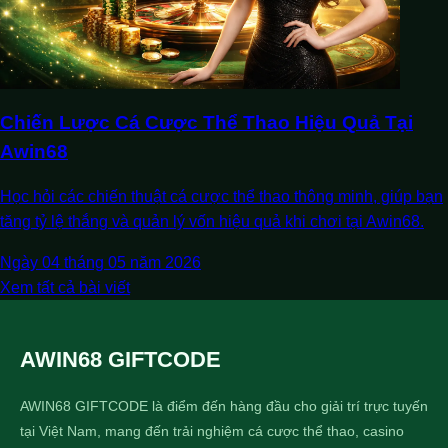
Chiến Lược Cá Cược Thể Thao Hiệu Quả Tại
Awin68
Học hỏi các chiến thuật cá cược thể thao thông minh, giúp bạn
tăng tỷ lệ thắng và quản lý vốn hiệu quả khi chơi tại Awin68.
Ngày 04 tháng 05 năm 2026
Xem tất cả bài viết
AWIN68 GIFTCODE
AWIN68 GIFTCODE là điểm đến hàng đầu cho giải trí trực tuyến
tại Việt Nam, mang đến trải nghiệm cá cược thể thao, casino