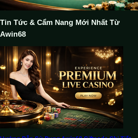
Tin Tức & Cẩm Nang Mới Nhất Từ
Awin68