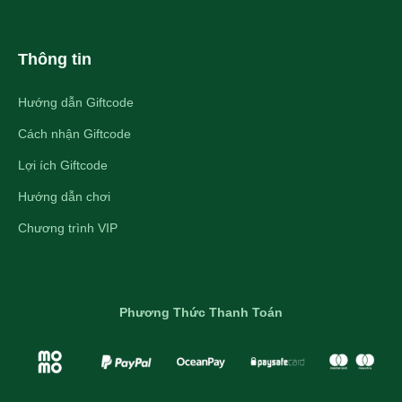
Thông tin
Hướng dẫn Giftcode
Cách nhận Giftcode
Lợi ích Giftcode
Hướng dẫn chơi
Chương trình VIP
Phương Thức Thanh Toán