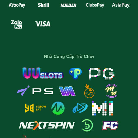
Nhà Cung Cấp Trò Chơi