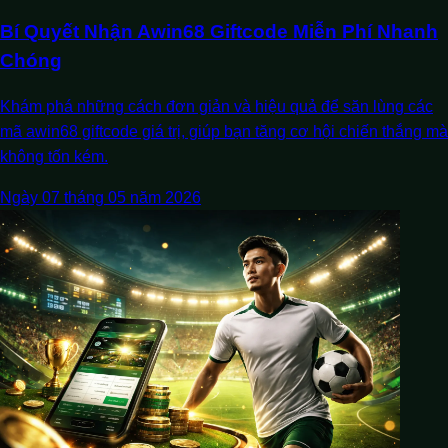
Bí Quyết Nhận Awin68 Giftcode Miễn Phí Nhanh
Chóng
Khám phá những cách đơn giản và hiệu quả để săn lùng các
mã awin68 giftcode giá trị, giúp bạn tăng cơ hội chiến thắng mà
không tốn kém.
Ngày 07 tháng 05 năm 2026