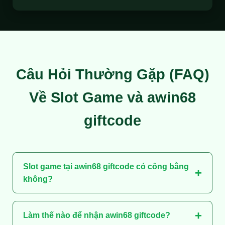
Câu Hỏi Thường Gặp (FAQ)
Về Slot Game và awin68
giftcode
Slot game tại awin68 giftcode có công bằng
+
không?
+
Làm thế nào để nhận awin68 giftcode?