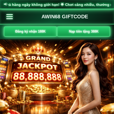
📢
g ngày không giới hạn! 🌟 Chơi càng nhiều, thưởng càng lớn!
•
AWIN68 GIFTCODE
Đăng ký nhận 188K
Nạp tiền tặng 388K