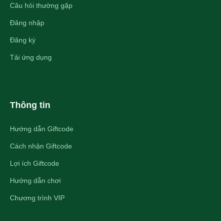
Câu hỏi thường gặp
Đăng nhập
Đăng ký
Tải ứng dụng
Thông tin
Hướng dẫn Giftcode
Cách nhận Giftcode
Lợi ích Giftcode
Hướng dẫn chơi
Chương trình VIP