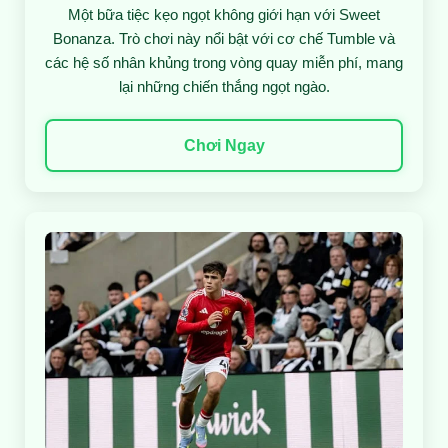
Một bữa tiệc kẹo ngọt không giới hạn với Sweet
Bonanza. Trò chơi này nổi bật với cơ chế Tumble và
các hệ số nhân khủng trong vòng quay miễn phí, mang
lại những chiến thắng ngọt ngào.
Chơi Ngay