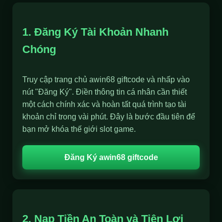
1. Đăng Ký Tài Khoản Nhanh
Chóng
Truy cập trang chủ awin68 giftcode và nhấp vào
nút "Đăng Ký". Điền thông tin cá nhân cần thiết
một cách chính xác và hoàn tất quá trình tạo tài
khoản chỉ trong vài phút. Đây là bước đầu tiên để
bạn mở khóa thế giới slot game.
Đăng Ký awin68 giftcode
2. Nạp Tiền An Toàn và Tiện Lợi