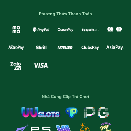
Phương Thức Thanh Toán
Nhà Cung Cấp Trò Chơi