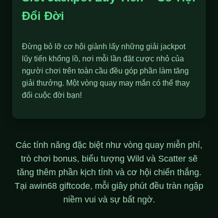
Đổi Đời
Đừng bỏ lỡ cơ hội giành lấy những giải jackpot
lũy tiến khổng lồ, nơi mỗi lần đặt cược nhỏ của
người chơi trên toàn cầu đều góp phần làm tăng
giải thưởng. Một vòng quay may mắn có thể thay
đổi cuộc đời bạn!
Các tính năng đặc biệt như vòng quay miễn phí,
trò chơi bonus, biểu tượng Wild và Scatter sẽ
tăng thêm phần kịch tính và cơ hội chiến thắng.
Tại awin68 giftcode, mỗi giây phút đều tràn ngập
niềm vui và sự bất ngờ.