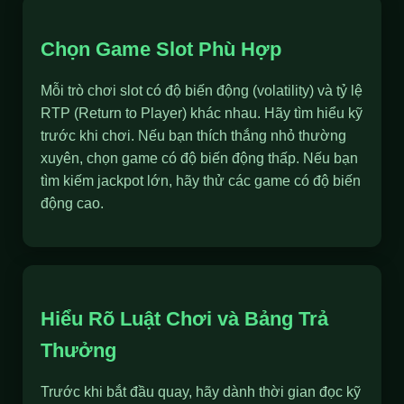
Chọn Game Slot Phù Hợp
Mỗi trò chơi slot có độ biến động (volatility) và tỷ lệ
RTP (Return to Player) khác nhau. Hãy tìm hiểu kỹ
trước khi chơi. Nếu bạn thích thắng nhỏ thường
xuyên, chọn game có độ biến động thấp. Nếu bạn
tìm kiếm jackpot lớn, hãy thử các game có độ biến
động cao.
Hiểu Rõ Luật Chơi và Bảng Trả
Thưởng
Trước khi bắt đầu quay, hãy dành thời gian đọc kỹ