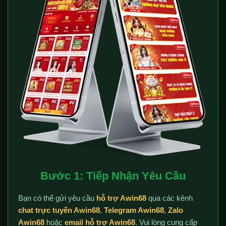
Bước 1: Tiếp Nhận Yêu Cầu
Bạn có thể gửi yêu cầu
hỗ trợ Awin68
qua các kênh
chat trực tuyến Awin68
,
Telegram Awin68
,
Zalo
Awin68
hoặc
email hỗ trợ Awin68
. Vui lòng cung cấp