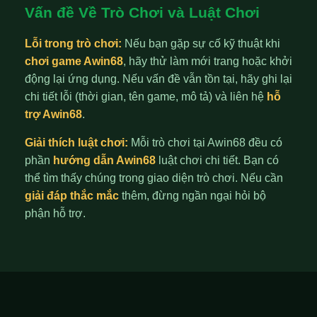
Vấn đề Về Trò Chơi và Luật Chơi
Lỗi trong trò chơi:
Nếu bạn gặp sự cố kỹ thuật khi
chơi game Awin68
, hãy thử làm mới trang hoặc khởi
động lại ứng dụng. Nếu vấn đề vẫn tồn tại, hãy ghi lại
chi tiết lỗi (thời gian, tên game, mô tả) và liên hệ
hỗ
trợ Awin68
.
Giải thích luật chơi:
Mỗi trò chơi tại Awin68 đều có
phần
hướng dẫn Awin68
luật chơi chi tiết. Bạn có
thể tìm thấy chúng trong giao diện trò chơi. Nếu cần
giải đáp thắc mắc
thêm, đừng ngần ngại hỏi bộ
phận hỗ trợ.