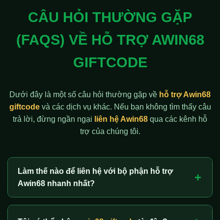
CÂU HỎI THƯỜNG GẶP
(FAQS) VỀ HỖ TRỢ AWIN68
GIFTCODE
Dưới đây là một số câu hỏi thường gặp về
hỗ trợ Awin68
giftcode
và các dịch vụ khác. Nếu bạn không tìm thấy câu
trả lời, đừng ngần ngại
liên hệ Awin68
qua các kênh hỗ
trợ của chúng tôi.
Làm thế nào để liên hệ với bộ phận hỗ trợ
+
Awin68 nhanh nhất?