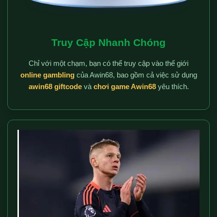
Truy Cập Nhanh Chóng
Chỉ với một chạm, bạn có thể truy cập vào thế giới
online gambling
của Awin68, bao gồm cả việc sử dụng
awin68 giftcode
và
chơi game Awin68
yêu thích.