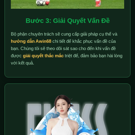
Bước 3: Giải Quyết Vấn Đề
Bộ phận chuyên trách sẽ cung cấp giải pháp cụ thể và
hướng dẫn Awin68
chi tiết để khắc phục vấn đề của
bạn. Chúng tôi sẽ theo dõi sát sao cho đến khi vấn đề
được
giải quyết thắc mắc
triệt để, đảm bảo bạn hài lòng
với kết quả.