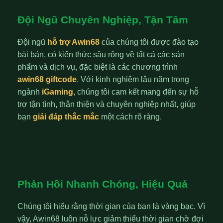
Đội Ngũ Chuyên Nghiệp, Tận Tâm
Đội ngũ
hỗ trợ Awin68
của chúng tôi được đào tạo
bài bản, có kiến thức sâu rộng về tất cả các sản
phẩm và dịch vụ, đặc biệt là các chương trình
awin68 giftcode
. Với kinh nghiệm lâu năm trong
ngành
iGaming
, chúng tôi cam kết mang đến sự hỗ
trợ tận tình, thân thiện và chuyên nghiệp nhất, giúp
bạn
giải đáp thắc mắc
một cách rõ ràng.
Phản Hồi Nhanh Chóng, Hiệu Quả
Chúng tôi hiểu rằng thời gian của bạn là vàng bạc. Vì
vậy, Awin68 luôn nỗ lực giảm thiểu thời gian chờ đợi