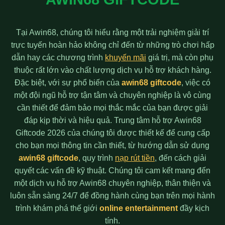
Tại Awin68, chúng tôi hiểu rằng một trải nghiệm giải trí
trực tuyến hoàn hảo không chỉ đến từ những trò chơi hấp
dẫn hay các chương trình
khuyến mãi
giá trị, mà còn phụ
thuộc rất lớn vào chất lượng dịch vụ hỗ trợ khách hàng.
Đặc biệt, với sự phổ biến của
awin68 giftcode
, việc có
một đội ngũ hỗ trợ tận tâm và chuyên nghiệp là vô cùng
cần thiết để đảm bảo mọi thắc mắc của bạn được giải
đáp kịp thời và hiệu quả. Trung tâm hỗ trợ Awin68
Giftcode 2026 của chúng tôi được thiết kế để cung cấp
cho bạn mọi thông tin cần thiết, từ hướng dẫn sử dụng
awin68 giftcode
, quy trình
nạp rút tiền
, đến cách giải
quyết các vấn đề kỹ thuật. Chúng tôi cam kết mang đến
một dịch vụ hỗ trợ Awin68 chuyên nghiệp, thân thiện và
luôn sẵn sàng 24/7 để đồng hành cùng bạn trên mọi hành
trình khám phá thế giới
online entertainment
đầy kịch
tính.