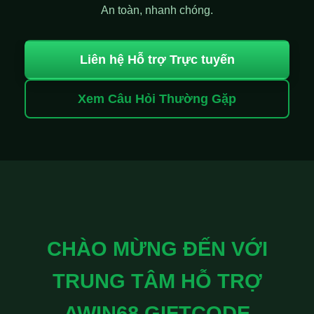
An toàn, nhanh chóng.
Liên hệ Hỗ trợ Trực tuyến
Xem Câu Hỏi Thường Gặp
CHÀO MỪNG ĐẾN VỚI
TRUNG TÂM HỖ TRỢ
AWIN68 GIFTCODE