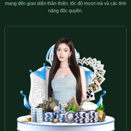
mang đến giao diện thân thiện, tốc độ mượt mà và các tính
năng độc quyền.