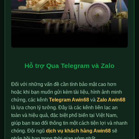
Hỗ trợ Qua Telegram và Zalo
Đối với những vấn đề cần tính bảo mật cao hơn
hoặc khi bạn muốn gửi kèm tài liệu, hình ảnh minh
chứng, các kênh
Telegram Awin68
và
Zalo Awin68
là lựa chọn lý tưởng. Đây là các kênh liên lạc an
toàn và hiệu quả, đặc biệt phổ biến tại Việt Nam,
giúp bạn trao đổi thông tin một cách tiện lợi và nhanh
chóng. Đội ngũ
dịch vụ khách hàng Awin68
sẽ
phản hồi bạn trong thời gian sớm nhất.