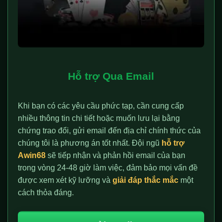
Hỗ trợ Qua Email
Khi bạn có các yêu cầu phức tạp, cần cung cấp
nhiều thông tin chi tiết hoặc muốn lưu lại bằng
chứng trao đổi, gửi email đến địa chỉ chính thức của
chúng tôi là phương án tốt nhất. Đội ngũ
hỗ trợ
Awin68
sẽ tiếp nhận và phản hồi email của bạn
trong vòng 24-48 giờ làm việc, đảm bảo mọi vấn đề
được xem xét kỹ lưỡng và
giải đáp thắc mắc
một
cách thỏa đáng.