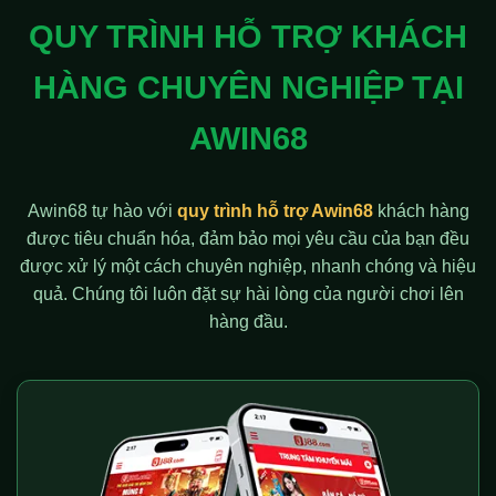
QUY TRÌNH HỖ TRỢ KHÁCH
HÀNG CHUYÊN NGHIỆP TẠI
AWIN68
Awin68 tự hào với
quy trình hỗ trợ Awin68
khách hàng
được tiêu chuẩn hóa, đảm bảo mọi yêu cầu của bạn đều
được xử lý một cách chuyên nghiệp, nhanh chóng và hiệu
quả. Chúng tôi luôn đặt sự hài lòng của người chơi lên
hàng đầu.