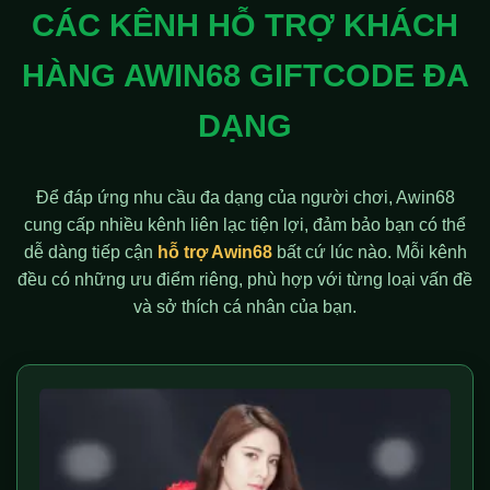
CÁC KÊNH HỖ TRỢ KHÁCH
HÀNG AWIN68 GIFTCODE ĐA
DẠNG
Để đáp ứng nhu cầu đa dạng của người chơi, Awin68
cung cấp nhiều kênh liên lạc tiện lợi, đảm bảo bạn có thể
dễ dàng tiếp cận
hỗ trợ Awin68
bất cứ lúc nào. Mỗi kênh
đều có những ưu điểm riêng, phù hợp với từng loại vấn đề
và sở thích cá nhân của bạn.