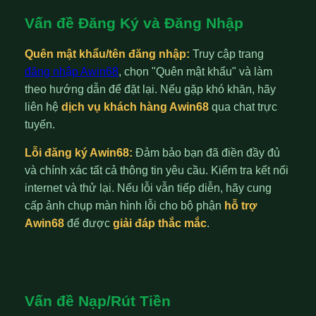
Vấn đề Đăng Ký và Đăng Nhập
Quên mật khẩu/tên đăng nhập:
Truy cập trang
đăng nhập Awin68
, chọn "Quên mật khẩu" và làm
theo hướng dẫn để đặt lại. Nếu gặp khó khăn, hãy
liên hệ
dịch vụ khách hàng Awin68
qua chat trực
tuyến.
Lỗi đăng ký Awin68:
Đảm bảo bạn đã điền đầy đủ
và chính xác tất cả thông tin yêu cầu. Kiểm tra kết nối
internet và thử lại. Nếu lỗi vẫn tiếp diễn, hãy cung
cấp ảnh chụp màn hình lỗi cho bộ phận
hỗ trợ
Awin68
để được
giải đáp thắc mắc
.
Vấn đề Nạp/Rút Tiền